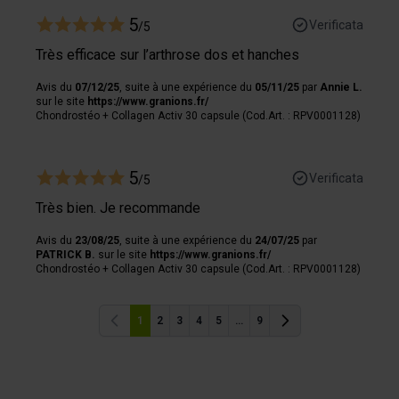
5
Verificata
/5
Très efficace sur l’arthrose dos et hanches
Avis du
07/12/25
, suite à une expérience du
05/11/25
par
Annie L.
sur le site
https://www.granions.fr/
Chondrostéo + Collagen Activ 30 capsule (Cod.Art. : RPV0001128)
5
Verificata
/5
Très bien. Je recommande
Avis du
23/08/25
, suite à une expérience du
24/07/25
par
PATRICK B.
sur le site
https://www.granions.fr/
Chondrostéo + Collagen Activ 30 capsule (Cod.Art. : RPV0001128)
1
2
3
4
5
...
9
Precedente
Precedente