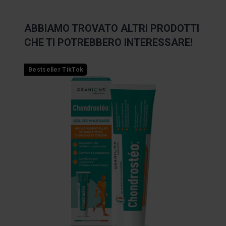
ABBIAMO TROVATO ALTRI PRODOTTI
CHE TI POTREBBERO INTERESSARE!
È possibile navigare tra gli elementi del carosello utilizza
Premere per saltare il carosello
Premere per passare alla navigazione a carosello
Bestseller TikTok