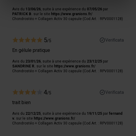
pour en relever les caractéristiques spécifiques
Avis du
13/06/26
, suite à une expérience du
07/05/26
par
(empreintes digitales).
PATRICK B.
sur le site
https://www.granions.fr/
Pour en savoir plus sur le traitement de vos données
Chondrostéo + Collagen Activ 30 capsule (Cod.Art. : RPV0001128)
personnelles et définir vos préférences, reportez-vous à
la
section « Détails »
. Vous pouvez modifier ou retirer
5
Verificata
votre consentement à tout moment à partir de la
/5
déclaration sur les cookies.
En gélule pratique
Avis du
23/01/26
, suite à une expérience du
23/12/25
par
Les cookies nous permettent de personnaliser le contenu
SANDRINE R.
sur le site
https://www.granions.fr/
et les annonces, afin de vous offrir des fonctionnalités
Chondrostéo + Collagen Activ 30 capsule (Cod.Art. : RPV0001128)
relatives aux médias sociaux et de nous permettre une
analyse du trafic. Nous partageons également des
4
informations sur votre utilisation de notre site avec nos
Verificata
/5
partenaires de médias sociaux, de publicité et analyse,
trait bien
qui peuvent combiner celles-ci avec des informations
autres que vous leur avez fournies par ailleurs ou
Avis du
22/12/25
, suite à une expérience du
19/11/25
par
fernand
v.
sur le site
https://www.granions.fr/
collectées lors de votre utilisation de leurs services.
Chondrostéo + Collagen Activ 30 capsule (Cod.Art. : RPV0001128)