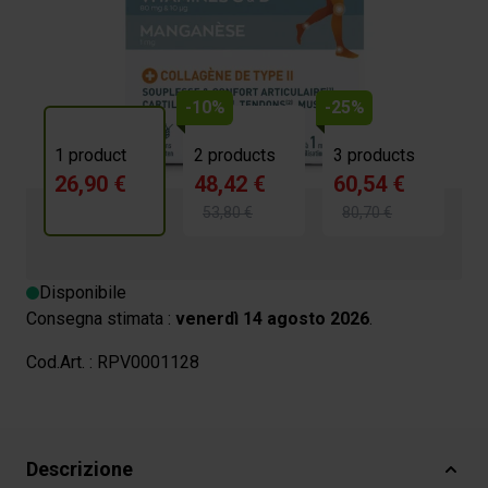
26,90 €
4.3/5 -
43 reviews
-10%
-25%
1 product
2 products
3 products
26,90 €
48,42 €
60,54 €
53,80 €
80,70 €
Disponibile
Consegna stimata :
venerdì 14 agosto 2026
.
Cod.Art. :
RPV0001128
Descrizione