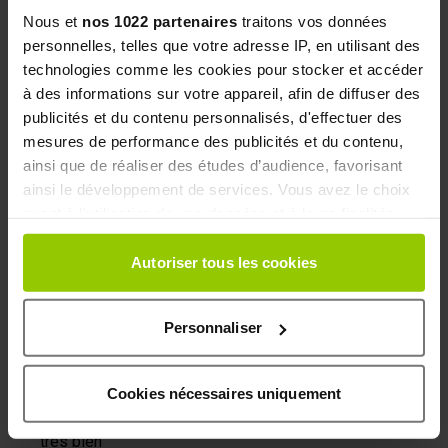
Nous et
nos 1022 partenaires
traitons vos données
Basé sur
43
avis soumis à un contrôle
personnelles, telles que votre adresse IP, en utilisant des
Voir l’attestation de confiance
technologies comme les cookies pour stocker et accéder
5 stelle
26
à des informations sur votre appareil, afin de diffuser des
4 stelle
11
publicités et du contenu personnalisés, d'effectuer des
3 stelle
1
mesures de performance des publicités et du contenu,
2 stelle
4
ainsi que de réaliser des études d’audience, favorisant
ainsi le développement de services. Vous avez le choix
1 stella
1
quant à l'utilisation de vos données et à leurs finalités.
Ordina recensioni
Vous pouvez modifier ou retirer votre consentement à
tout moment en consultant la Déclaration relative aux
Autoriser tous les cookies
cookies ou en cliquant sur l'icône de confidentialité.
Personnaliser
Si vous le permettez, nous aimerions également :
Collecter des informations sur votre localisation
géographique qui peuvent être précises à plusieurs
Cookies nécessaires uniquement
5
Verificata
mètres près
/5
Identifier votre appareil en l'analysant activement
très bien