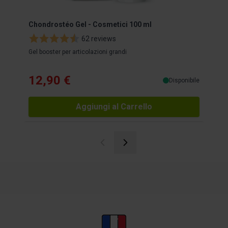
Chondrostéo Gel - Cosmetici 100 ml
Chon
62 reviews
Gel booster per articolazioni grandi
Innov
12,90 €
12
Disponibile
Aggiungi al Carrello