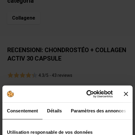
categoria
Collagene
RECENSIONI: CHONDROSTÉO + COLLAGEN
ACTIV 30 CAPSULE
4.3/5 -
43 reviews
Elenco recensioni
4.3
/5
Consentement
Détails
Paramètres des annonces
Utilisation responsable de vos données