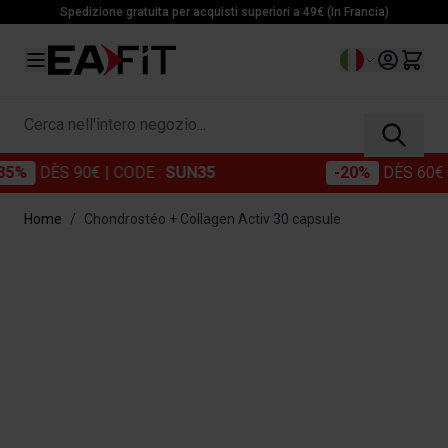
Salta al contenuto
Spedizione gratuita per acquisti superiori a 49€ (In Francia)
Lingua
Cerca nell'intero negozio...
DÈS 90€
| CODE :
SUN35
-20%
DÈS 60€
| CO
Home
/
Chondrostéo + Collagen Activ 30 capsule
Immagine principale
Clicca per visualizzare l'immagine a schermo intero