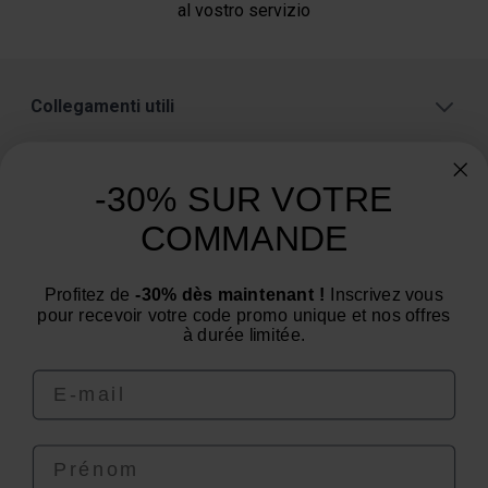
al vostro servizio
Collegamenti utili
Informazioni sul negozio
-30% SUR VOTRE
Categorie
COMMANDE
Avete bisogno di un consiglio? Avete una
domanda?
Profitez de
-30% dès maintenant !
Inscrivez vous
Siamo al tuo servizio dal lunedì al venerdì : dalle 9:00
pour recevoir votre code promo unique et nos offres
alle 12:00 e dalle 14:00 alle 16:00.
à durée limitée.
Email
Prénom
4.6