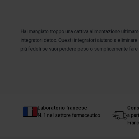
services.
Hai mangiato troppo una cattiva alimentazione ultima
integratori detox.
Questi integratori aiutano a eliminare
più fedeli se vuoi perdere peso o semplicemente fare 
Laboratorio francese
Cons
N. 1 nel settore farmaceutico
a par
Franc