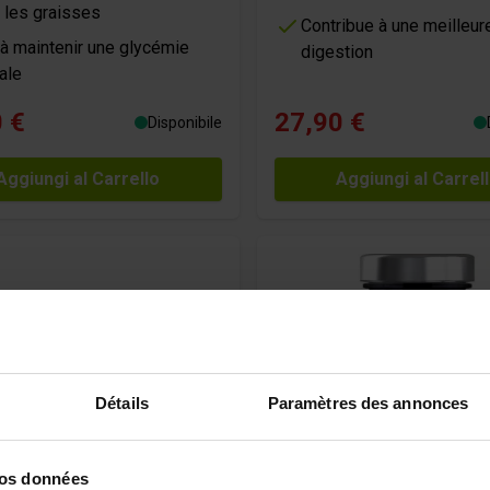
 les graisses
Contribue à une meilleur
 à maintenir une glycémie
digestion
ale
 €
27,90 €
Disponibile
Aggiungi al Carrello
Aggiungi al Carrel
Détails
Paramètres des annonces
vos données