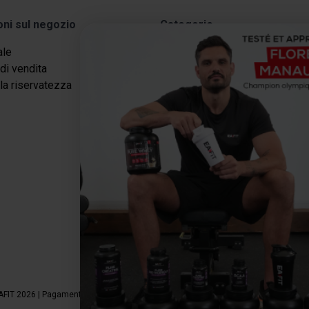
oni sul negozio
Categorie
ale
Proteine
di vendita
Dimagrimento / Definizione
lla riservatezza
Energia
Recupero
Salute e benessere
Packs
Pausa gourmet
AFIT 2026 | Pagamento sicuro | *Norma AFNOR NF EN 17444. Vedere scheda prodo