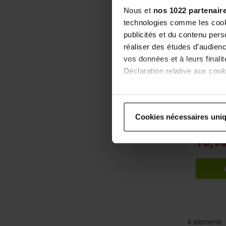
Nous et
nos 1022 partenair
technologies comme les cooki
publicités et du contenu per
Detox Fl
réaliser des études d’audienc
vos données et à leurs final
Déclaration relative aux cooki
Programm
Favor
Si vous le permettez, nous a
la dé
Collecter des informatio
Cookies nécessaires uni
Soul
Identifier votre appareil
digitales).
16,90
Pour en savoir plus sur le tr
Détails »
. Vous pouvez modifi
Les cookies nous permettent d
aux médias sociaux et de no
utilisation de notre site av
avec des informations autres
6
elementi