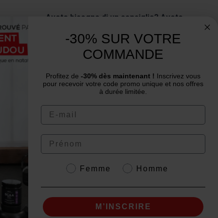
Avete bisogno di un consiglio? Avete
una domanda?
-30% SUR VOTRE
Siamo al tuo servizio dal lunedì al venerdì
COMMANDE
: dalle 9:00 alle 12:00 e dalle 14:00 alle
16:00.
Profitez de
-30% dès maintenant !
Inscrivez vous
pour recevoir votre code promo unique et nos offres
à durée limitée.
Email
Prénom
4.6
/
5
Genre
Femme
Homme
M’INSCRIRE
tto.