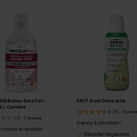
e
es
Bevande
Gel
m
OURMET
60 Brûleur Extra Fort -
EAFIT Drain' Detox drink
& L-Carnitine
4.7/5 -
3 revie
1/5 -
1 reviews
Draineur & Détoxifiant !
ié minceur au quotidien
Détoxifie l’organisme