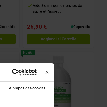
e
Aide à diminuer les envies de
sucre et l'appétit
26,90 €
Disponibile
Disponibile
lo
Aggiungi al Carrello
Novità!
À propos des cookies