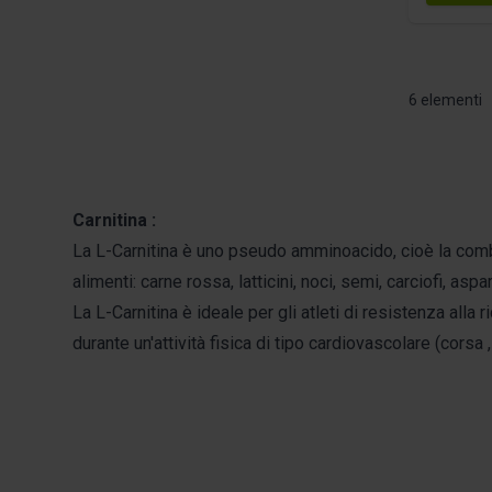
6
elementi
Carnitina :
La L-Carnitina è uno pseudo amminoacido, cioè la combin
alimenti: carne rossa, latticini, noci, semi, carciofi, aspara
La L-Carnitina è ideale per gli atleti di resistenza alla
durante un'attività fisica di tipo cardiovascolare (corsa , 