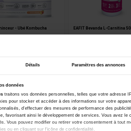
minceur - Ubé Kombucha
EAFIT Bevanda L-Carnitina 50
5/5 -
1 reviews
4.8/5 -
27 revi
a minceur, le confort digestif et
Sport ed energia
Haut dosage en l-carniti
Détails
Paramètres des annonces
 les graisses
mg)
le la glycémie
Formule synergique
vos données
 €
26,90 €
Disponibile
es
traitons vos données personnelles, telles que votre adresse IP,
es pour stocker et accéder à des informations sur votre appareil
Aggiungi al Carrello
Aggiungi al Carrel
sonnalisés, d'effectuer des mesures de performance des publicité
e, favorisant ainsi le développement de services. Vous avez le ch
ités. Vous pouvez modifier ou retirer votre consentement à tout 
es ou en cliquant sur l'icône de confidentialité.