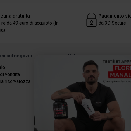
egna gratuita
Pagamento si
tire da 49 euro di acquisto (In
da 3D Secure
ia)
oni sul negozio
Categorie
ale
Proteine
di vendita
Dimagrimento / Definizione
lla riservatezza
Energia
Recupero
Salute e benessere
Packs
Pausa gourmet