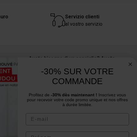
curo
Servizio clienti
al vostro servizio
Avete bisogno di un consiglio? Avete
una domanda?
-30% SUR VOTRE
Siamo al tuo servizio dal lunedì al venerdì
COMMANDE
: dalle 9:00 alle 12:00 e dalle 14:00 alle
16:00.
Profitez de
-30% dès maintenant !
Inscrivez vous
pour recevoir votre code promo unique et nos offres
à durée limitée.
Email
Prénom
4.6
/
5