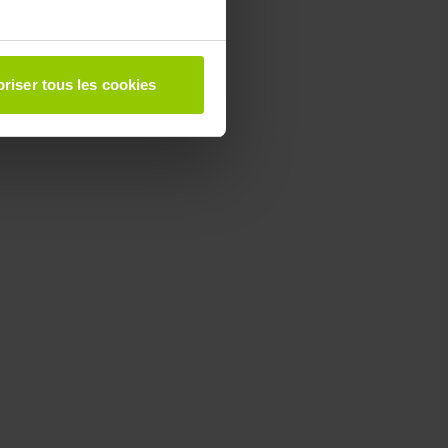
à plusieurs mètres près
riser tous les cookies
pécifiques (empreintes
, reportez-vous à la
section «
claration sur les cookies.
 des fonctionnalités relatives
t des informations sur votre
ui peuvent combiner celles-ci
de votre utilisation de leurs