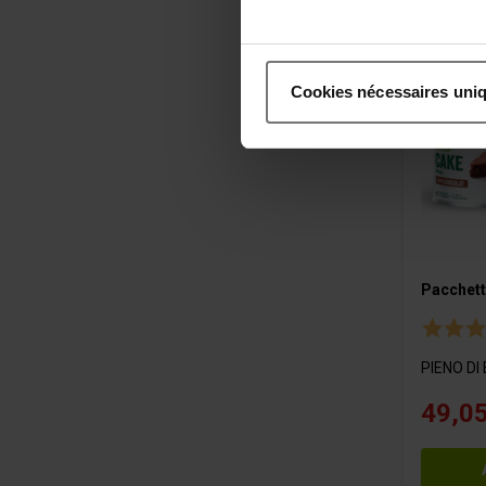
Si vous le permettez, nous a
Collecter des informatio
Cookies nécessaires uni
Identifier votre appareil
digitales).
Pour en savoir plus sur le tr
Détails »
. Vous pouvez modifi
Les cookies nous permettent d
aux médias sociaux et de no
utilisation de notre site av
Pacchett
avec des informations autres
services.
PIENO DI
49,05