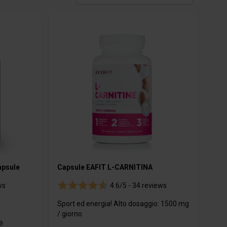
Cosmetici
apsule
Capsule EAFIT L-CARNITINA
ws
4.6/5 -
34 reviews
Sport ed energia! Alto dosaggio: 1500 mg
/ giorno
e