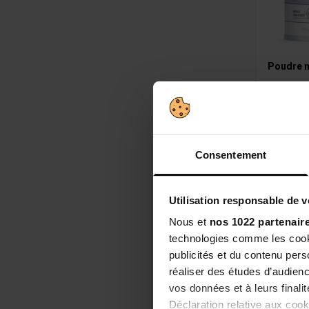
Poudre 
Agit sur l
la peau
Brûle
Consentement
Régu
Utilisation responsable de 
22,90
Nous et
nos 1022 partenair
technologies comme les cooki
publicités et du contenu per
réaliser des études d’audienc
vos données et à leurs final
Déclaration relative aux cooki