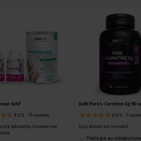
e
es
Bevande
Gel
m
OURMET
ceur Actif
Eafit Pure L-Carnitine 2g 90 c
4.5/5 -
79 reviews
4.9/5 -
7 revie
votre silhouette, boostez vos
Il più dosato sul mercato!
nces.
Participe au métabolism