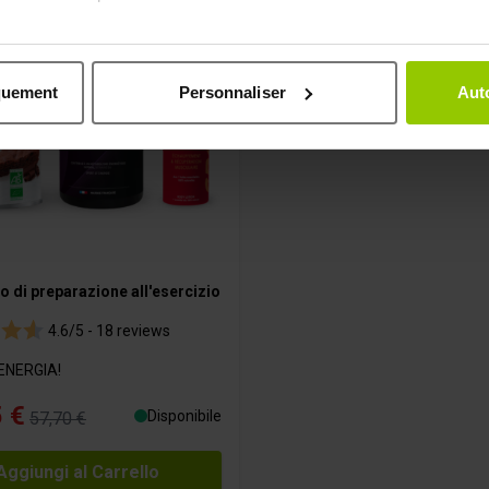
imerions également :
ns sur votre localisation géographique qui peuvent être précises 
quement
Personnaliser
Auto
 en l'analysant activement pour en relever les caractéristiques s
aitement de vos données personnelles et définir vos préférences
er ou retirer votre consentement à tout moment à partir de la dé
e personnaliser le contenu et les annonces, afin de vous offrir
us permettre une analyse du trafic. Nous partageons égalemen
ec nos partenaires de médias sociaux, de publicité et analyse, q
o di preparazione all'esercizio
 que vous leur avez fournies par ailleurs ou collectées lors 
4.6/5 -
18 reviews
 ENERGIA!
 €
Disponibile
57,70 €
Aggiungi al Carrello