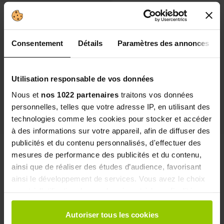
1
elemento
Mostra
Consentement
Détails
Paramètres des annonces
Utilisation responsable de vos données
Nous et
nos 1022 partenaires
traitons vos données
personnelles, telles que votre adresse IP, en utilisant des
4.4/5 sur la base de 28 avis
technologies comme les cookies pour stocker et accéder
à des informations sur votre appareil, afin de diffuser des
publicités et du contenu personnalisés, d'effectuer des
mesures de performance des publicités et du contenu,
ainsi que de réaliser des études d’audience, favorisant
ainsi le développement de services. Vous avez le choix
Laboratorio francese
quant à l'utilisation de vos données et à leurs finalités.
N. 1 nel settore farmaceutico
Vous pouvez modifier ou retirer votre consentement à
tout moment en consultant la Déclaration relative aux
Autoriser tous les cookies