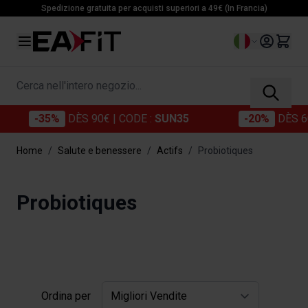
Salta al contenuto
Spedizione gratuita per acquisti superiori a 49€ (In Francia)
Lingua
Cerca nell'intero negozio...
-35%
DÈS 90€
| CODE :
SUN35
-20%
DÈS 60
Home
/
Salute e benessere
/
Actifs
/
Probiotiques
Probiotiques
Ordina per