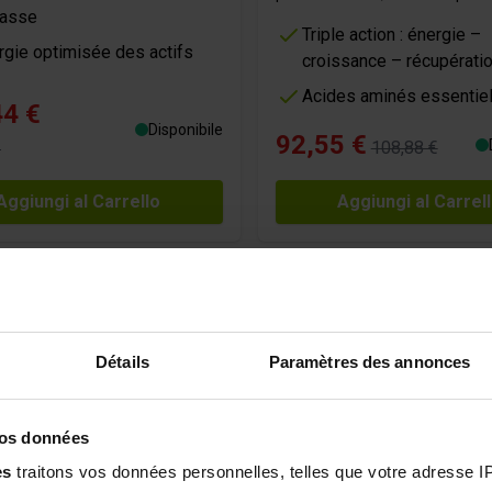
asse
Triple action : énergie –
rgie optimisée des actifs
croissance – récupérati
Acides aminés essentie
44 €
Disponibile
92,55 €
108,88 €
€
Aggiungi al Carrello
Aggiungi al Carrel
Détails
Paramètres des annonces
vos données
es
traitons vos données personnelles, telles que votre adresse IP,