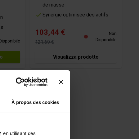
de masse
Synergie optimisée des actifs
on
ls
103,44 €
Non
Disponibile
Disponibile
121,69 €
lo
Visualizza prodotto
À propos des cookies
 en utilisant des