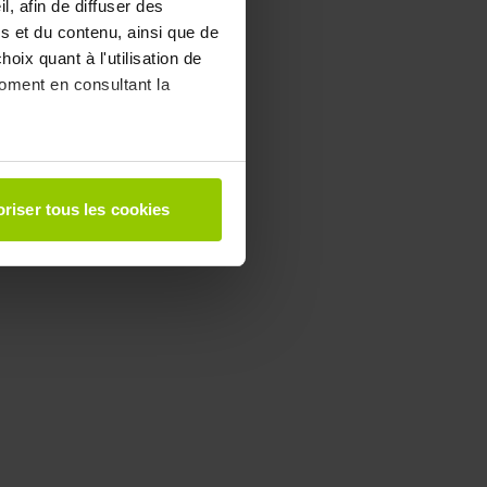
, afin de diffuser des
s et du contenu, ainsi que de
oix quant à l'utilisation de
moment en consultant la
à plusieurs mètres près
riser tous les cookies
pécifiques (empreintes
, reportez-vous à la
section «
claration sur les cookies.
 des fonctionnalités relatives
t des informations sur votre
ui peuvent combiner celles-ci
de votre utilisation de leurs