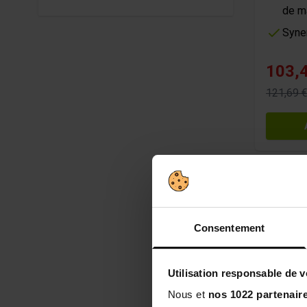
de m
Syne
103,
121,69 
Consentement
Utilisation responsable de 
Nous et
nos 1022 partenair