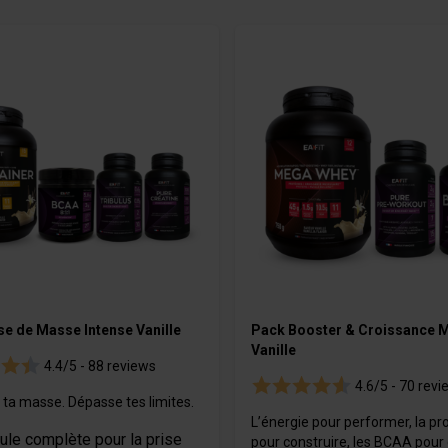
e
es
Bevande
Gel
m
OURMET
se de Masse Intense Vanille
Pack Booster & Croissance M
Vanille
4.4/5 -
88 reviews
4.6/5 -
70 revi
 ta masse. Dépasse tes limites.
L’énergie pour performer, la pr
ule complète pour la prise
pour construire, les BCAA pour 