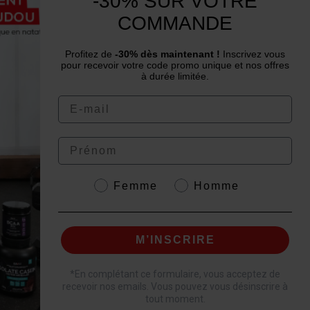
-30% SUR VOTRE
Siamo al tuo servizio dal lunedì al venerdì
COMMANDE
: dalle 9:00 alle 12:00 e dalle 14:00 alle
16:00.
Profitez de
-30% dès maintenant !
Inscrivez vous
pour recevoir votre code promo unique et nos offres
à durée limitée.
Email
Prénom
4.6
/
5
Genre
Femme
Homme
M’INSCRIRE
tto.
*
En complétant ce formulaire, vous acceptez de
recevoir nos emails. Vous pouvez vous désinscrire à
tout moment.