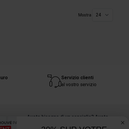
Mostra
curo
Servizio clienti
al vostro servizio
Avete bisogno di un consiglio? Avete
una domanda?