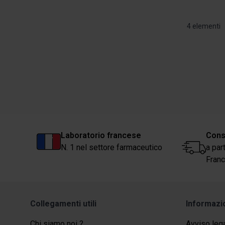
4
elementi
Laboratorio francese
Cons
N. 1 nel settore farmaceutico
a par
Franc
Collegamenti utili
Informazi
Chi siamo noi ?
Avviso leg