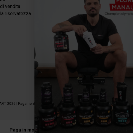
di vendita
Dimagrimento / Definizione
lla riservatezza
Energia
Recupero
Salute e benessere
Packs
Pausa gourmet
AFIT 2026 | Pagamento sicuro | *Norma AFNOR NF EN 17444. Vedere scheda prodo
Paga in modo sicuro con