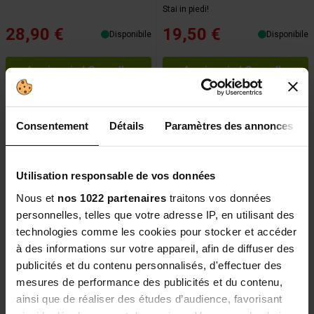
Stai in piedi!
28,90 €
19,50 €
Disponibile
Disponibile
Aggiungi al Carrello
Aggiungi al Carrello
Consentement
Détails
Paramètres des annonces
Utilisation responsable de vos données
Nous et
nos 1022 partenaires
traitons vos données
personnelles, telles que votre adresse IP, en utilisant des
technologies comme les cookies pour stocker et accéder
à des informations sur votre appareil, afin de diffuser des
Décontractant Musculaire Fort
Rilassante muscolare - Gel
publicités et du contenu personnalisés, d'effectuer des
à croquer
antidolorifico - Cosmetico 100
mesures de performance des publicités et du contenu,
ml
5 reviews
ainsi que de réaliser des études d’audience, favorisant
80 reviews
Apaise après un effort intense