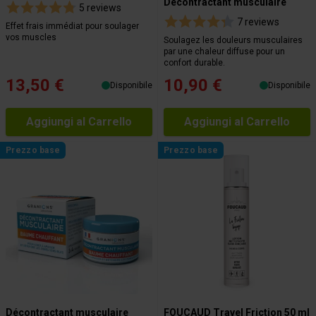
Décontractant musculaire
5 reviews
7 reviews
Effet frais immédiat pour soulager
vos muscles
Soulagez les douleurs musculaires
par une chaleur diffuse pour un
confort durable.
13,50 €
10,90 €
Disponibile
Disponibile
Aggiungi al Carrello
Aggiungi al Carrello
Prezzo base
Prezzo base
Décontractant musculaire
FOUCAUD Travel Friction 50 ml