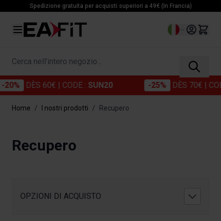
Salta al contenuto
Spedizione gratuita per acquisti superiori a 49€ (In Francia)
Lingua
Cerca nell'intero negozio...
DÈS 60€
| CODE :
SUN20
-25%
DÈS 70€
| CODE :
S
Home
/
I nostri prodotti
/
Recupero
Recupero
OPZIONI DI ACQUISTO