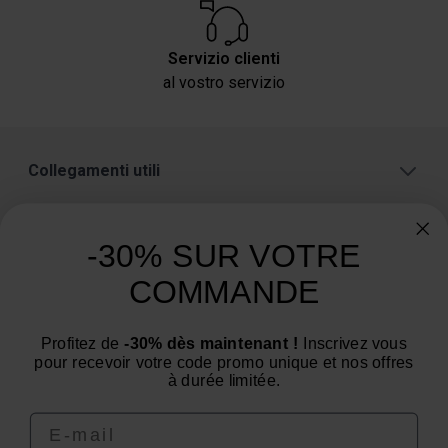
Servizio clienti
al vostro servizio
Collegamenti utili
Informazioni sul negozio
-30% SUR VOTRE
Categorie
COMMANDE
Avete bisogno di un consiglio? Avete una
domanda?
Profitez de
-30% dès maintenant !
Inscrivez vous
Siamo al tuo servizio dal lunedì al venerdì : dalle 9:00
pour recevoir votre code promo unique et nos offres
alle 12:00 e dalle 14:00 alle 16:00.
à durée limitée.
Email