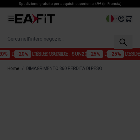
Salta al contenuto
Spedizione gratuita per acquisti superiori a 49€ (In Francia)
Lingua
Cerca nell'intero negozio...
DÈS 60€
| CODE :
SUN20
-25%
DÈS 70€
| CODE :
SU
Home
/
DIMAGRIMENTO 360 PERDITA DI PESO
Immagine principale
Clicca per visualizzare l'immagine a schermo intero