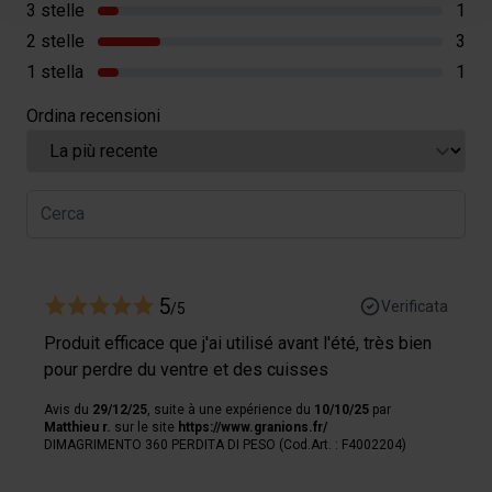
3 stelle
1
personnelles et définir vos préférences, reportez-vous à
2 stelle
3
la
section « Détails »
. Vous pouvez modifier ou retirer
1 stella
1
votre consentement à tout moment à partir de la
déclaration sur les cookies.
Ordina recensioni
Les cookies nous permettent de personnaliser le contenu
et les annonces, afin de vous offrir des fonctionnalités
relatives aux médias sociaux et de nous permettre une
analyse du trafic. Nous partageons également des
informations sur votre utilisation de notre site avec nos
partenaires de médias sociaux, de publicité et analyse,
5
Verificata
/5
qui peuvent combiner celles-ci avec des informations
autres que vous leur avez fournies par ailleurs ou
Produit efficace que j'ai utilisé avant l'été, très bien
collectées lors de votre utilisation de leurs services.
pour perdre du ventre et des cuisses
Avis du
29/12/25
, suite à une expérience du
10/10/25
par
Matthieu r.
sur le site
https://www.granions.fr/
DIMAGRIMENTO 360 PERDITA DI PESO (Cod.Art. : F4002204)