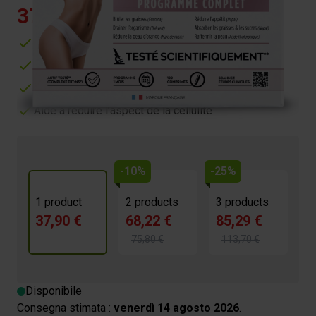
37,90 €
3.9/5 -
17 reviews
Brûle les graisses et draine l’organisme
Réduit l’appétit
Absorbe les graisses
Aide à réduire l’aspect de la cellulite
-10%
-25%
1 product
2 products
3 products
37,90 €
68,22 €
85,29 €
75,80 €
113,70 €
Disponibile
Consegna stimata :
venerdì 14 agosto 2026
.