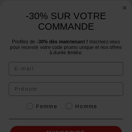
Informazioni sul negozio
-30% SUR VOTRE
Categorie
COMMANDE
Avete bisogno di un consiglio? Avete una
domanda?
Profitez de
-30% dès maintenant !
Inscrivez vous
Siamo al tuo servizio dal lunedì al venerdì : dalle 9:00
pour recevoir votre code promo unique et nos offres
alle 12:00 e dalle 14:00 alle 16:00.
à durée limitée.
Email
Prénom
4.6
/
5
Genre
Femme
Homme