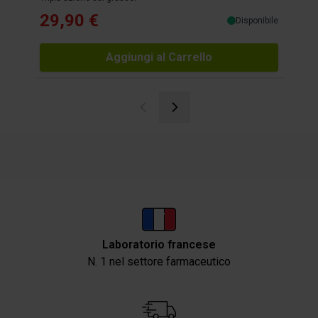
29,90 €
36
Disponibile
Aggiungi al Carrello
Laboratorio francese
N. 1 nel settore farmaceutico