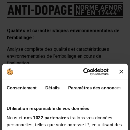
Qualités et caractéristiques environnementales de
l’emballage :
Analyse complète des qualités et caractéristiques
environnementales de l’emballage en cours de
finalisation.
Questo prodotto fa parte delle seguenti
Consentement
Détails
Paramètres des annonces
categorie
Utilisation responsable de vos données
Brucia grassi
Drenanti
Tè verde
Nous et
nos 1022 partenaires
traitons vos données
personnelles, telles que votre adresse IP, en utilisant des