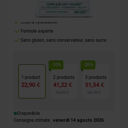
22,90 €
4/5 -
13 reviews
Réduit les taches brunes
Éclat & hydratation
Formule experte
Sans gluten, sans conservateur, sans sucre
-10%
-25%
1 product
2 products
3 products
22,90 €
41,22 €
51,54 €
45,80 €
68,70 €
Disponibile
Consegna stimata :
venerdì 14 agosto 2026
.