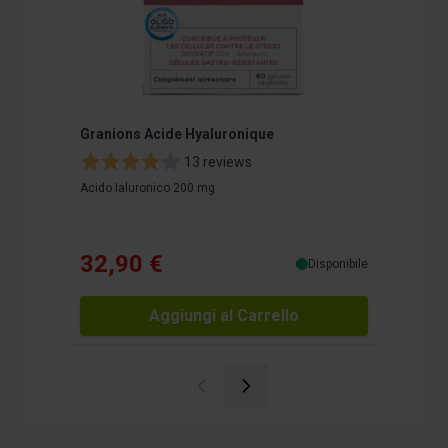
Granions Acide Hyaluronique
Complex
Hyaluro
13 reviews
Acido Ialuronico 200 mg
Complexe 
32,90 €
19,9
Disponibile
Aggiungi al Carrello