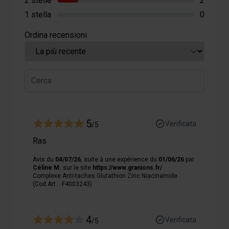
2 stelle
2
1 stella
0
Les cookies nous permettent de personnaliser le contenu
et les annonces, afin de vous offrir des fonctionnalités
Ordina recensioni
relatives aux médias sociaux et de nous permettre une
analyse du trafic. Nous partageons également des
informations sur votre utilisation de notre site avec nos
partenaires de médias sociaux, de publicité et analyse,
qui peuvent combiner celles-ci avec des informations
autres que vous leur avez fournies par ailleurs ou
collectées lors de votre utilisation de leurs services.
5
Verificata
/5
Ras
Avis du
04/07/26
, suite à une expérience du
01/06/26
par
Céline M.
sur le site
https://www.granions.fr/
Complexe Anti-taches Glutathion Zinc Niacinamide
(Cod.Art. : F4003243)
4
Verificata
/5