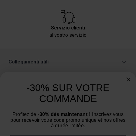
Servizio clienti
al vostro servizio
Collegamenti utili
Informazioni sul negozio
-30% SUR VOTRE
Categorie
COMMANDE
Avete bisogno di un consiglio? Avete una
domanda?
Profitez de
-30% dès maintenant !
Inscrivez vous
Siamo al tuo servizio dal lunedì al venerdì : dalle 9:00
pour recevoir votre code promo unique et nos offres
alle 12:00 e dalle 14:00 alle 16:00.
à durée limitée.