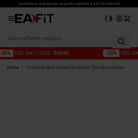
Salta al contenuto
Spedizione gratuita per acquisti superiori a 49€ (In Francia)
Lingua
Cerca nell'intero negozio...
DÈS 90€
| CODE :
SUN35
-20%
DÈS 60€
| C
Home
/
Complexe Anti-taches Glutathion Zinc Niacinamide
Immagine principale
Clicca per visualizzare l'immagine a schermo intero