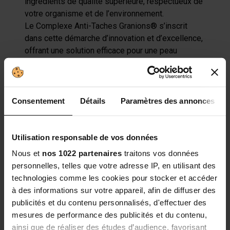
ingrédients de qualité supérieure, respectueux de
votre organisme et de l’environnement.
Le Complexe Anti-Taches Granions® s’inscrit
dans cette démarche d’innovation et d’excellence,
offrant une solution efficace pour une peau
éclatante, homogène et visiblement sublimée.
Maggiori Informazioni
Consentement
Détails
Paramètres des annonces
Qualités et caractéristiques
environnementales de l’emballage :
Utilisation responsable de vos données
Analyse complète des qualités et caractéristiques
Nous et
nos 1022 partenaires
traitons vos données
environnementales de l’emballage en cours de
personnelles, telles que votre adresse IP, en utilisant des
finalisation.
technologies comme les cookies pour stocker et accéder
à des informations sur votre appareil, afin de diffuser des
publicités et du contenu personnalisés, d'effectuer des
RECENSIONI: COMPLEXE ANTI-
mesures de performance des publicités et du contenu,
ainsi que de réaliser des études d’audience, favorisant